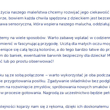
 życia naszego maleństwa chcemy rozwijać jego ciekawość 
erze, bowiem każda chwila spędzona z dzieckiem jest bezc
bawa sensoryczna, która wspiera naszego malucha, oddziałuj
emy na wiele sposobów. Warto zabawę wplatać w codzienn
 zamienić w fascynującą przygodę. Ucztą dla małych oczu m
ieniące się całą tęczą kolorów, a do tego bardzo łatwe do p
yn do baniek, ewentualnie barwnik bezpieczny dla dziecka!
ać lub po prostu obserwować!
u są ze sobą połączone – warto wykorzystać je oba podcz
ie przygotowania posiłku. Zgadywanie składników bez podgl
m na rozwinięcie zmysłów, spróbowania nowych smaków i
ł w procesie gotowania. Nagrodą za uczestnictwo będzie peł
olejności kojarzy nam się z rękoma, dzięki ich doskonałemu