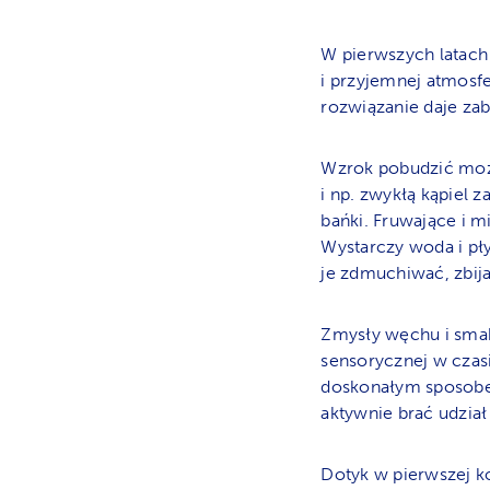
W pierwszych latach
i przyjemnej atmosf
rozwiązanie daje za
Wzrok pobudzić moż
i np. zwykłą kąpiel
bańki. Fruwające i m
Wystarczy woda i pł
je zdmuchiwać, zbij
Zmysły węchu i smak
sensorycznej w czas
doskonałym sposobe
aktywnie brać udzia
Dotyk w pierwszej k