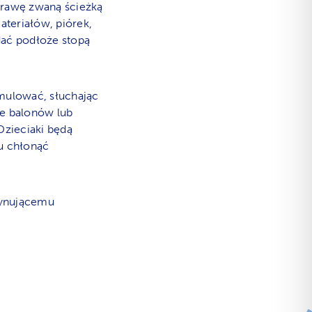
prawę zwaną ścieżką
ateriałów, piórek,
dać podłoże stopą
mulować, słuchając
e balonów lub
Dzieciaki będą
u chłonąć
scynującemu