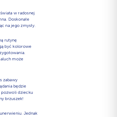
świata w radosnej
enna. Doskonałe
ąc na jego zmysły.
ą rutynę
ogą być kolorowe
rzygotowania.
 Maluch może
as zabawy
ądania będzie
 pozwoli dziecku
ny brzuszek!
 unerwieniu. Jednak