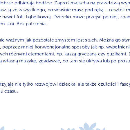
dobrze odbierają bodźce. Zaproś malucha na prawdziwą wy
sz ją ze wszystkiego, co właśnie masz pod ręką – resztek m
 nawet folii bąbelkowej. Dziecko może przejść po niej, zba
m stoi. Bez patrzenia.
ie ważnym jak pozostałe zmysłem jest słuch. Można go sty
 poprzez mniej konwencjonalne sposoby jak np. wypełnieni
ych różnymi elementami, np. kaszą gryczaną czy guzikami. 
 własną muzykę, zgadywać, co tam się ukrywa lub po prost
zyjają nie tylko rozwojowi dziecka, ale także czułości i fa
u czasu.